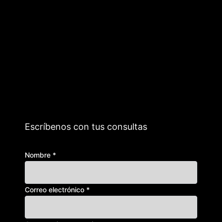
Escríbenos con tus consultas
mensaje
Nombre
*
o
electrónico
Correo electrónico
*